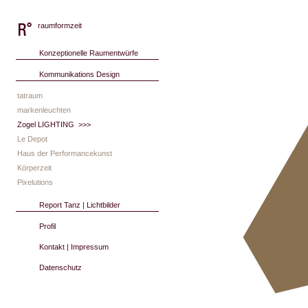
raumformzeit
Konzeptionelle Raumentwürfe
Kommunikations Design
tatraum
markenleuchten
Zogel LIGHTING
>>>
Le Depot
Haus der Performancekunst
Körperzeit
Pixelutions
Report Tanz | Lichtbilder
Profil
Kontakt | Impressum
Datenschutz